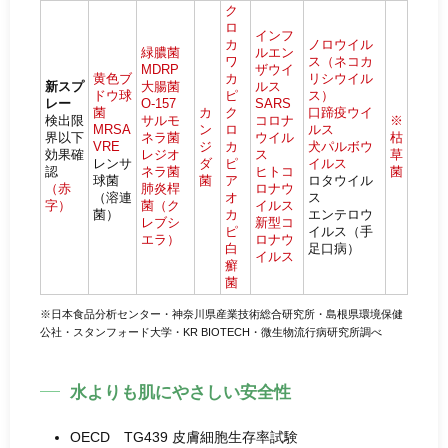
ク
ロ
インフ
カ
ノロウイル
緑膿菌
ルエン
ワ
ス（ネコカ
MDRP
ザウイ
黄色ブ
カ
リシウイル
新スプ
大腸菌
ルス
ドウ球
ピ
ス）
レー
O-157
SARS
菌
カ
ク
口蹄疫ウイ
検出限
サルモ
コロナ
※
MRSA
ン
ロ
ルス
界以下
ネラ菌
ウイル
枯
VRE
ジ
カ
犬パルボウ
効果確
レジオ
ス
草
レンサ
ダ
ピ
イルス
認
ネラ菌
ヒトコ
菌
球菌
菌
ア
ロタウイル
（赤
肺炎桿
ロナウ
（溶連
オ
ス
字）
菌（ク
イルス
菌）
カ
エンテロウ
レブシ
新型コ
ピ
イルス（手
エラ）
ロナウ
白
足口病）
イルス
癬
菌
※日本食品分析センター・神奈川県産業技術総合研究所・島根県環境保健
公社・スタンフォード大学・KR BIOTECH・微生物流行病研究所調べ
水よりも肌にやさしい安全性
OECD TG439 皮膚細胞生存率試験