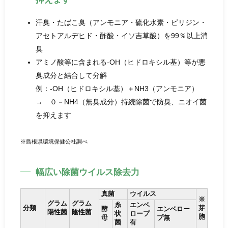
汗臭・たばこ臭（アンモニア・硫化水素・ピリジン・
アセトアルデヒド・酢酸・イソ吉草酸）を99％以上消
臭
アミノ酸等に含まれる-OH（ヒドロキシル基）等が悪
臭成分と結合して分解
例：-OH（ヒドロキシル基）＋NH3（アンモニア）
→ ０－NH4（無臭成分）持続除菌で防臭、ニオイ菌
を抑えます
※島根県環境保健公社調べ
幅広い除菌ウイルス除去力
真菌
ウイルス
※
グラム
グラム
糸
エンベ
分類
芽
酵
エンベロー
陽性菌
陰性菌
状
ロープ
胞
母
プ無
菌
有